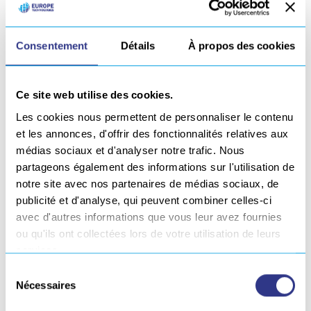
réparation pour les produits composites, métalliques et
plastiques. En 2017, EUROPE TECHNOLOGIES a complété
son offre de service à travers la distribution
Consentement
Détails
À propos des cookies
d’équipements de soudage et d’exosquelettes.
EUROPE TECHNOLOGIES est un acteur engagé dans le
Ce site web utilise des cookies.
secteur de l’industrie aéronautique, automobile, des
Les cookies nous permettent de personnaliser le contenu
infrastructures et poursuit une stratégie de
et les annonces, d'offrir des fonctionnalités relatives aux
développement vers le naval-défense, le ferroviaire et les
médias sociaux et d'analyser notre trafic. Nous
parcs de loisir.
partageons également des informations sur l'utilisation de
notre site avec nos partenaires de médias sociaux, de
Depuis sa création, le groupe EUROPE TECHNOLOGIES
publicité et d'analyse, qui peuvent combiner celles-ci
s’est considérablement développé grâce à ses diverses
avec d'autres informations que vous leur avez fournies
marques : A2I, CLS Technologies,
GEBE2
,
GOBIO
,
ou qu'ils ont collectées lors de votre utilisation de leurs
ORATECH
, SERVISOUD,
SONATS
,
SONIMAT
.
services.
Sélection
Nécessaires
À PROPOS DE SERVISOUD :
du
consentement