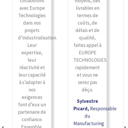
collaborons
moyens, des
avec Europe
livrables en
Technologies
termes de
dans nos
coûts, de
projets
délais et de
d’industrialisation.
qualité,
Leur
faites appel à
expertise,
EUROPE
leur
TECHNOLOGIES
réactivité et
rapidement
leur capacité
et vous ne
à s’adapter à
serez pas
nos
déçu.
exigences
Sylvestre
font d’eux un
Picard,
Responsable
partenaire de
du
confiance.
Manufacturing
Ensemble,