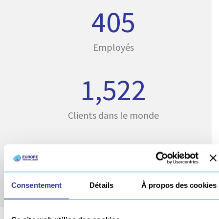
426
Employés
1,599
Clients dans le monde
15
Sites (en France et à l'international)
Consentement
Détails
À propos des cookies