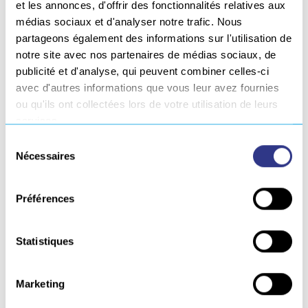
et les annonces, d'offrir des fonctionnalités relatives aux
médias sociaux et d'analyser notre trafic. Nous
partageons également des informations sur l'utilisation de
notre site avec nos partenaires de médias sociaux, de
publicité et d'analyse, qui peuvent combiner celles-ci
avec d'autres informations que vous leur avez fournies
ou qu'ils ont collectées lors de votre utilisation de leurs
services.
Sélection
Nécessaires
du
consentement
Préférences
JEC 2025, DÉCOUVREZ NOS
Statistiques
SYSTÈMES INDUSTRIELS ET
Marketing
PRESTATIONS D’INGÉNIERIE