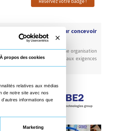
Réservez votre badge !
es procédés externes pour concevoir
és, tout en s’appuyant sur une organisation
À propos des cookies
t une réactivité optimale face aux exigences
nnalités relatives aux médias
on de notre site avec nos
 d'autres informations que
Marketing