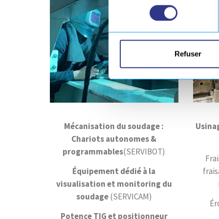
consentement
Refuser
Mécanisation du soudage :
Usina
Chariots autonomes &
programmables
(SERVIBOT)
Fra
Équipement dédié à la
frai
visualisation et monitoring du
soudage
(SERVICAM)
Ér
Potence TIG et positionneur