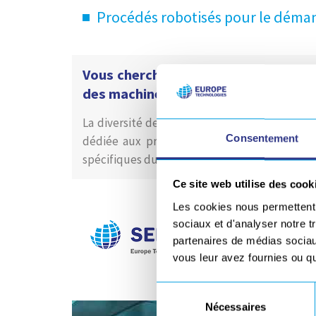
Procédés robotisés pour le déma
Vous cherchez un interlocuteur cap
des machines spéciales ?
La diversité des marques du groupe Europe 
Consentement
dédiée aux projets d’intégration. Cette ric
spécifiques du marché.
Ce site web utilise des cook
Les cookies nous permettent d
sociaux et d'analyser notre t
partenaires de médias sociaux
vous leur avez fournies ou qu'
Sélection
Nécessaires
du