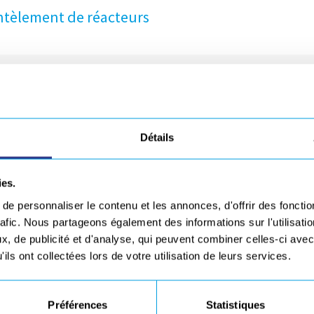
ntèlement de réacteurs
able d’intégrer ses propres procédés ainsi que d
Technologies permet de maîtriser une large gamme de procéd
Détails
hesse de savoir-faire vous garantit une expertise étendue e
ies.
e personnaliser le contenu et les annonces, d'offrir des fonctio
rafic. Nous partageons également des informations sur l'utilisati
, de publicité et d'analyse, qui peuvent combiner celles-ci avec
ils ont collectées lors de votre utilisation de leurs services.
Préférences
Statistiques