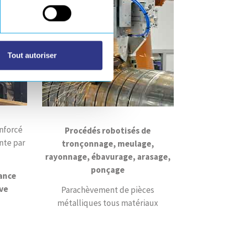
Tout autoriser
nforcé
Procédés robotisés de
nte par
tronçonnage, meulage,
rayonnage, ébavurage, arasage,
ponçage
ance
ive
Parachèvement de pièces
métalliques tous matériaux