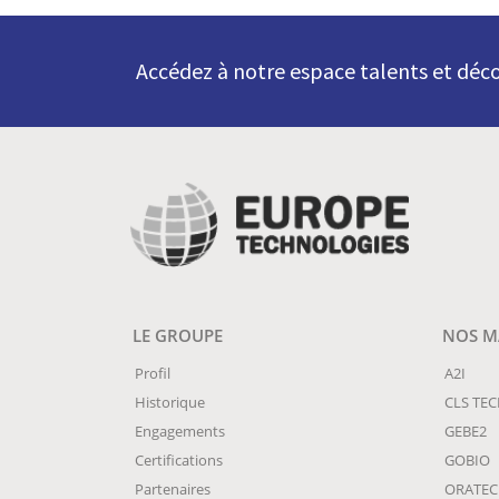
Accédez à notre espace talents et déco
LE GROUPE
NOS MA
Profil
A2I
Historique
CLS TE
Engagements
GEBE2
Certifications
GOBIO
Partenaires
ORATE