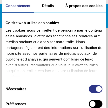
Consentement
Détails
À propos des cookies
REJOIGNEZ NOUS !
Ce site web utilise des cookies.
Les cookies nous permettent de personnaliser le contenu
et les annonces, d'offrir des fonctionnalités relatives aux
médias sociaux et d'analyser notre trafic. Nous
partageons également des informations sur l'utilisation de
notre site avec nos partenaires de médias sociaux, de
publicité et d'analyse, qui peuvent combiner celles-ci
avec d'autres informations que vous leur avez fournies
ou qu'ils ont collectées lors de votre utilisation de leurs
services.
Sélection
Nécessaires
LE GROUPE
NOS MARQUES ET
du
ACTIVITÉS
consentement
Profil
A2I
Préférences
Historique