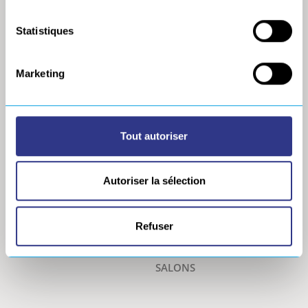
CLS TECHNOLOGIES
Engagements
GEBE2
Certifications
Statistiques
GOBIO
Partenaires
ORATECH
À l’étranger
Marketing
SERVISOUD
Politique générale de
protection des données
SONATS
SONIMAT
Tout autoriser
REJOIGNEZ-NOUS
TÉLÉCHARGEMENTS
ACTUALITÉS
Travailler chez Europe
Technologies
Autoriser la sélection
CONTACT
Offres d’emploi
TÉMOIGNAGES ET
RÉFÉRENCES
Refuser
SUCCESS STORIES
SALONS