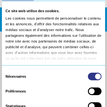
Ce site web utilise des cookies.
REJOIGNEZ NOUS !
Les cookies nous permettent de personnaliser le contenu
et les annonces, d'offrir des fonctionnalités relatives aux
médias sociaux et d'analyser notre trafic. Nous
partageons également des informations sur l'utilisation de
notre site avec nos partenaires de médias sociaux, de
publicité et d'analyse, qui peuvent combiner celles-ci
avec d'autres informations que vous leur avez fournies
ou qu'ils ont collectées lors de votre utilisation de leurs
services.
Sélection
Nécessaires
du
consentement
Préférences
LE GROUPE
NOS MARQUES ET
ACTIVITÉS
Profil
Statistiques
A2I