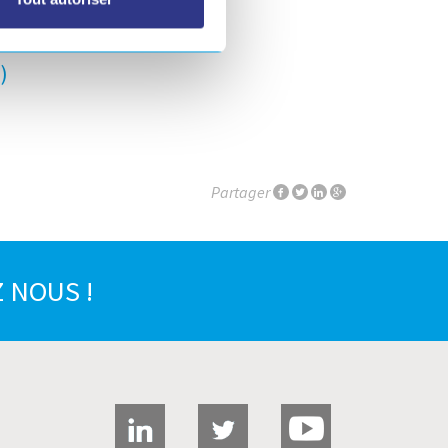
es de 15000 m²)
)
Partager
 NOUS !