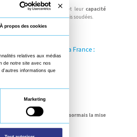
la qualité de service rendu
et leur
capacité
ECHNOLOGIES sont plus que jamais soudées.
À propos des cookies
and ouest et le nord de la France :
nnalités relatives aux médias
on de notre site avec nos
 d'autres informations que
de feu
)
Marketing
ns d’ingénierie mais aussi désormais la mise
Tout autoriser