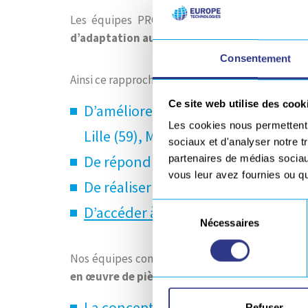
Les équipes PRODESS et ORATECH se rassem
d’adaptation aux marchés en forte évolutio
Consentement
Ainsi ce rapprochement permettra :
Ce site web utilise des cook
D’améliorer la proximité avec nos cl
Les cookies nous permettent d
Lille (59), Méaulte (80), Saint-Naza
sociaux et d'analyser notre t
De répondre plus rapidement aux 
partenaires de médias sociaux
vous leur avez fournies ou qu'
De réaliser des projets de grandes 
Sélection
D’accéder à un plus large éventail
Nécessaires
du
consentement
Nos équipes continuerons de proposer, avec le 
en œuvre de pièces et outillages
:
La conception d’ensemble mécani
Refuser