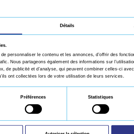
blent pour améliorer leur
visibilité externe,
renforcer 
n
. En cette période de crise les sociétés du groupe EUROPE T
Détails
ies.
ients grâce à 5 implantations réparties dans le gr
e personnaliser le contenu et les annonces, d'offrir des fonctio
ire (44), Nantes (44) et Montaigu-Vendée (85)
rafic. Nous partageons également des informations sur l'utilisati
demandes de nos clients
, de publicité et d'analyse, qui peuvent combiner celles-ci avec
ils ont collectées lors de votre utilisation de leurs services.
envergures (ex :
Projet du PUY DU FOU, les Noces 
 de moyens
Préférences
Statistiques
plus haut niveau de qualité qui les caractérise, des
prestatio
que
Autoriser la sélection