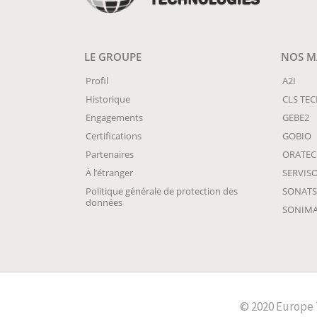
LE GROUPE
NOS MA
Profil
A2I
Historique
CLS TE
Engagements
GEBE2
Certifications
GOBIO
Partenaires
ORATE
À l’étranger
SERVIS
Politique générale de protection des
SONATS
données
SONIM
© 2020 Europe 