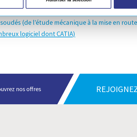
nception à la fabrication
(grâce à un parc machin
soudés (de l’étude mécanique à la mise en route
breux logiciel dont CATIA)
REJOIGNEZ
uvrez nos offres