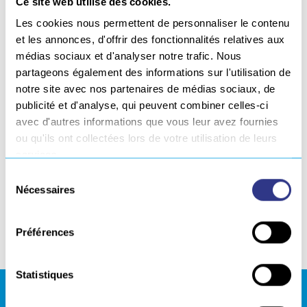
Ce site web utilise des cookies.
Cette nouvelle entité s’organise autour de 3 pôles
complémentaires :
Les cookies nous permettent de personnaliser le contenu
et les annonces, d'offrir des fonctionnalités relatives aux
Ingénierie White et Blue collar
médias sociaux et d'analyser notre trafic. Nous
partageons également des informations sur l'utilisation de
Industrialisation Produit Process
notre site avec nos partenaires de médias sociaux, de
Fabrication pièces et outillages fil rouge
publicité et d'analyse, qui peuvent combiner celles-ci
avec d'autres informations que vous leur avez fournies
C’est une véritable entité au service de vos projets qui
ou qu'ils ont collectées lors de votre utilisation de leurs
voit le jour et qui conserve l’ensemble des métiers que
services.
vous connaissiez de chaque structure.
Sélection
Nécessaires
du
L’équipe EUROPE TECHNOLOGIES.
consentement
Préférences
Partager
Statistiques
REJOIGNEZ NOUS !