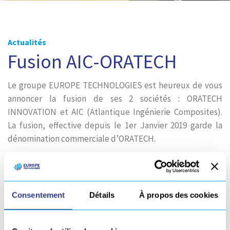
Actualités
Fusion AIC-ORATECH
Le groupe EUROPE TECHNOLOGIES est heureux de vous
annoncer la fusion de ses 2 sociétés : ORATECH
INNOVATION et AIC (Atlantique Ingénierie Composites).
La fusion, effective depuis le 1er Janvier 2019 garde la
dénomination commerciale d’ORATECH.
Cette rationalisation, évidente au vu des nombreuses
synergies entre les 2 entités, nous permet d’accroître
notre efficacité dans la réponse que nous apportons à vos
Consentement
Détails
À propos des cookies
projets grâce à des capacités d’innovations et de services
supplémentaires.