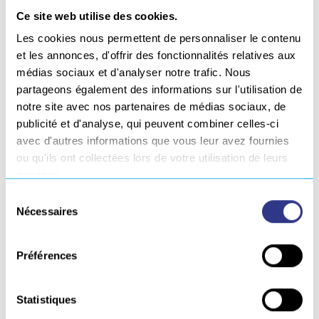
Pays
*
Ce site web utilise des cookies.
Les cookies nous permettent de personnaliser le contenu
et les annonces, d'offrir des fonctionnalités relatives aux
Code Postal
*
médias sociaux et d'analyser notre trafic. Nous
partageons également des informations sur l'utilisation de
notre site avec nos partenaires de médias sociaux, de
publicité et d'analyse, qui peuvent combiner celles-ci
Marque concernée
*
avec d'autres informations que vous leur avez fournies
ou qu'ils ont collectées lors de votre utilisation de leurs
Marque
services.
Procédé
concernée
Sélection
Nécessaires
du
consentement
Exprimez votre demande en quelques mots* :
*
Préférences
Statistiques