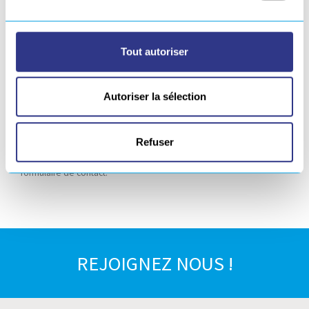
Les données vous concernant seront traitées de façon
confidentielle.
Tout autoriser
Vos données sont conservées pour une durée de
24 mois.
Seules
les personnes habilitées de
EUROPE TECHNOLOGIES
pourront
accéder à vos données à des fins strictement internes.
Autoriser la sélection
Vous pouvez à tout moment accéder aux informations vous
concernant, les rectifier ou les supprimer en vous adressant à
Refuser
:
Services RH, Marketing et Communication
via notre
formulaire de contact.
REJOIGNEZ NOUS !