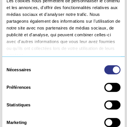
Les cookies nous permettent de personnaliser le contenu
Votre CV
*
et les annonces, d'offrir des fonctionnalités relatives aux
médias sociaux et d'analyser notre trafic. Nous
partageons également des informations sur l'utilisation de
PDF ou DOCX
notre site avec nos partenaires de médias sociaux, de
publicité et d'analyse, qui peuvent combiner celles-ci
Votre lettre de motivation
*
avec d'autres informations que vous leur avez fournies
ou qu'ils ont collectées lors de votre utilisation de leurs
services.
PDF ou DOCX
Sélection
Nécessaires
du
*
consentement
En soumettant ce formulaire, j'accepte que les
informations saisies soient exploitées pour le recrutement.
Préférences
Postuler
Statistiques
Marketing