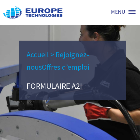
MENU
Accueil
>
Rejoignez-
nous
Offres d’emploi
FORMULAIRE A2I