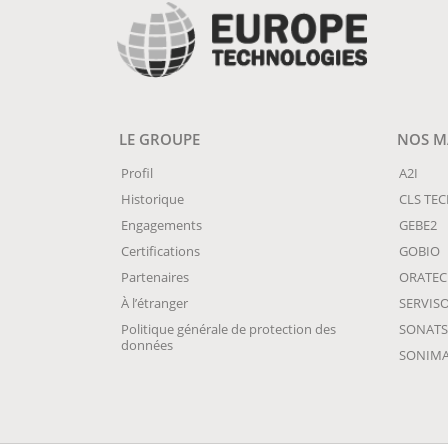
LE GROUPE
NOS MA
Profil
A2I
Historique
CLS TE
Engagements
GEBE2
Certifications
GOBIO
Partenaires
ORATE
À l’étranger
SERVIS
Politique générale de protection des
SONATS
données
SONIM