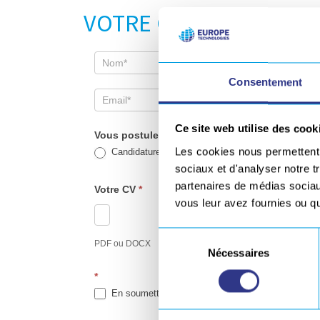
VOTRE CANDIDATURE
Consentement
Ce site web utilise des cook
Vous postulez pour
*
Les cookies nous permettent d
Candidature spontanée
sociaux et d'analyser notre t
partenaires de médias sociaux
Votre CV
*
vous leur avez fournies ou qu'
Sélection
PDF ou DOCX
Nécessaires
du
consentement
*
En soumettant ce formulaire, j'accepte que les info