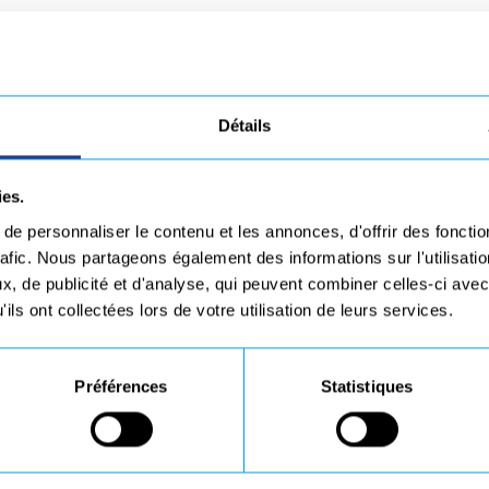
Détails
ies.
e personnaliser le contenu et les annonces, d'offrir des fonctio
rafic. Nous partageons également des informations sur l'utilisati
, de publicité et d'analyse, qui peuvent combiner celles-ci avec
Votre lettre de motivation
*
ils ont collectées lors de votre utilisation de leurs services.
PDF ou DOCX
Préférences
Statistiques
rmations saisies soient exploitées pour le recrutement.