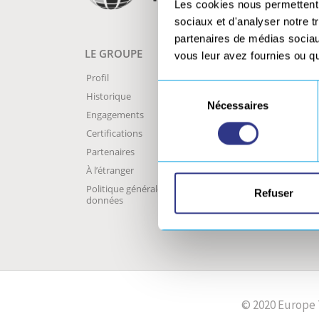
Les cookies nous permettent d
sociaux et d'analyser notre t
partenaires de médias sociaux
LE GROUPE
NOS MA
vous leur avez fournies ou qu'
Profil
A2I
Sélection
Historique
CLS TE
Nécessaires
du
Engagements
GEBE2
consentement
Certifications
GOBIO
Partenaires
ORATE
À l’étranger
SERVIS
Politique générale de protection des
SONATS
Refuser
données
SONIM
© 2020 Europe 