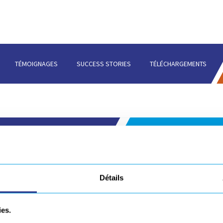
TÉMOIGNAGES
SUCCESS STORIES
TÉLÉCHARGEMENTS
Perhaps searching can help.
REJOIGNEZ
uvrez nos offres
Détails
ies.