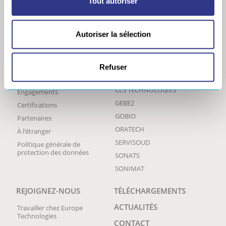
Tout autoriser
Autoriser la sélection
LE GROUPE
NOS MARQUES ET
ACTIVITÉS
Profil
Refuser
A2I
Historique
CLS TECHNOLOGIES
Engagements
GEBE2
Certifications
GOBIO
Partenaires
ORATECH
À l’étranger
SERVISOUD
Politique générale de
protection des données
SONATS
SONIMAT
REJOIGNEZ-NOUS
TÉLÉCHARGEMENTS
ACTUALITÉS
Travailler chez Europe
Technologies
CONTACT