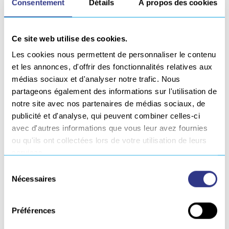
Consentement
Détails
À propos des cookies
Workshop Saint Lo – 21/04/2020
Workshop Toulouse – 05/05/2020
Ce site web utilise des cookies.
Workshop Soissons – 12/05/2020
Les cookies nous permettent de personnaliser le contenu
Workshop Auxerre – 14/05/2020
et les annonces, d'offrir des fonctionnalités relatives aux
Workshop Marseille – 19/05/2020
médias sociaux et d'analyser notre trafic. Nous
partageons également des informations sur l'utilisation de
Workshop Roubaix – 04/06/2020
notre site avec nos partenaires de médias sociaux, de
Workshop Lille – 08/06/2020
publicité et d'analyse, qui peuvent combiner celles-ci
avec d'autres informations que vous leur avez fournies
Workshop Amiens – 16/06/2020
ou qu'ils ont collectées lors de votre utilisation de leurs
services.
Workshop Limoges – 16/09/2020
Sélection
Nécessaires
du
consentement
Préférences
M'inscrire