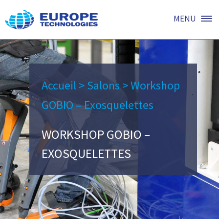
MENU
Accueil
>
Salons
>
Workshop
GOBIO – Exosquelettes
WORKSHOP GOBIO –
EXOSQUELETTES