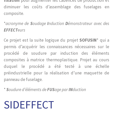
fixation
pour augmenter les cadences de production et
diminuer les coûts d’assemblage des fuselages en
composite.
*
acronyme de
S
oudage
I
nduction
D
émonstrateur avec des
EFFECT
eurs
Ce projet est la suite logique du projet
SOFUSIN
* qui a
permis d’acquérir les connaissances nécessaires sur le
procédé de soudure par induction des éléments
composites à matrice thermoplastique. Projet au cours
duquel le procédé a été testé à une échelle
préindustrielle pour la réalisation d’une maquette de
panneau de fuselage.
*
S
oudure d’éléments de
FUS
age par
IN
duction
SIDEFFECT