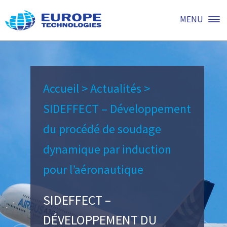
MENU
Accueil
>
Actualités
>
SIDEFFECT – Développement
du procédé de soudage
dynamique par induction
pour l’aéronautique
SIDEFFECT –
DÉVELOPPEMENT DU