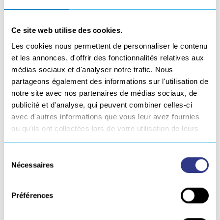
chaude
,
infrarouge
) grâce à l’identification des
paramètres clés, la capitalisation du savoir concernant le
Ce site web utilise des cookies.
contraintes et limites inhérentes à ce process ; et en
Les cookies nous permettent de personnaliser le contenu
démontrant notre capacité d’intégrateur de nouveau
et les annonces, d'offrir des fonctionnalités relatives aux
procédé.
médias sociaux et d'analyser notre trafic. Nous
Europe Technologies et ses marques
SONIMAT
,
ORATECH
partageons également des informations sur l'utilisation de
notre site avec nos partenaires de médias sociaux, de
et
GEBE2
ont mis au profit du projet leur expertise et
publicité et d'analyse, qui peuvent combiner celles-ci
moyens respectifs :
bureaux d’études (mécanique,
avec d'autres informations que vous leur avez fournies
automatisme), usinage composite et métallique,
ou qu'ils ont collectées lors de votre utilisation de leurs
programmation, robotique et R&D
.
services.
Au cours de la conception et réalisation de la cellule
Sélection
robotisée R&D, ORATECH et SONIMAT ont conçu et
Nécessaires
du
fabriqué l’
effecteur de soudage
visant à chauffer les
consentement
pièces à assembler puis les presser l’une contre l’autre.
Préférences
ORATECH a conçu et fabriqué un
outillage