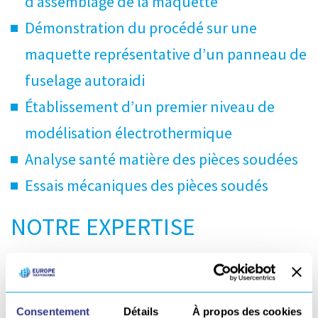
d’assemblage de la maquette
Démonstration du procédé sur une
maquette représentative d’un panneau de
fuselage autoraidi
Établissement d’un premier niveau de
modélisation électrothermique
Analyse santé matière des pièces soudées
Essais mécaniques des pièces soudés
NOTRE EXPERTISE
Participer au projet SIDEFFECT, a permis à Europe
Technologies de compléter son savoir-faire pour les
Consentement
Détails
À propos des cookies
procédés de soudage (
ultrasons
,
laser
,
rotation
,
lame